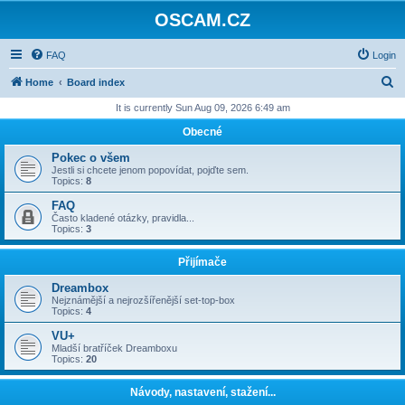
OSCAM.CZ
FAQ
Login
S
Home
Board index
e
It is currently Sun Aug 09, 2026 6:49 am
a
Obecné
r
Pokec o všem
c
Jestli si chcete jenom popovídat, pojďte sem.
Topics:
8
h
FAQ
Často kladené otázky, pravidla...
Topics:
3
Přijímače
Dreambox
Nejznámější a nejrozšířenější set-top-box
Topics:
4
VU+
Mladší bratříček Dreamboxu
Topics:
20
Návody, nastavení, stažení...