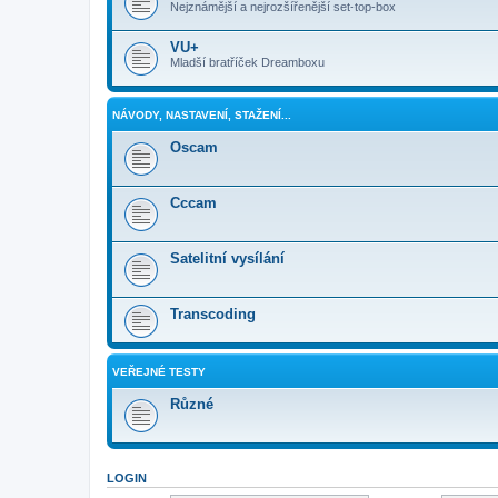
Nejznámější a nejrozšířenější set-top-box
VU+
Mladší bratříček Dreamboxu
NÁVODY, NASTAVENÍ, STAŽENÍ...
Oscam
Cccam
Satelitní vysílání
Transcoding
VEŘEJNÉ TESTY
Různé
LOGIN