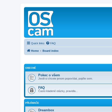
Quick links
FAQ
Home
Board index
OBECNÉ
Pokec o všem
Jestli si chcete jenom popovídat, pojďte sem.
FAQ
Často kladené otázky, pravidla...
PŘIJÍMAČE
Dreambox