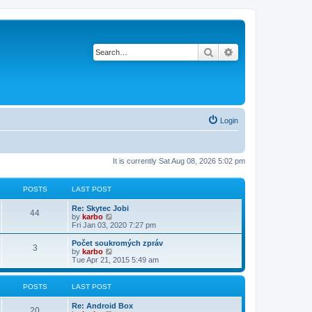
Search
Advanced search
Login
It is currently Sat Aug 08, 2026 5:02 pm
POSTS
LAST POST
Re: Skytec Jobi
44
V
by
karbo
i
Fri Jan 03, 2020 7:27 pm
e
w
Počet soukromých zpráv
3
t
V
by
karbo
h
i
Tue Apr 21, 2015 5:49 am
e
e
l
w
a
t
POSTS
LAST POST
t
h
e
e
Re: Android Box
s
l
20