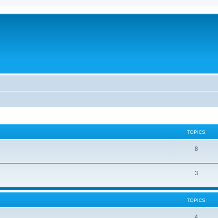
TOPICS
8
3
TOPICS
4