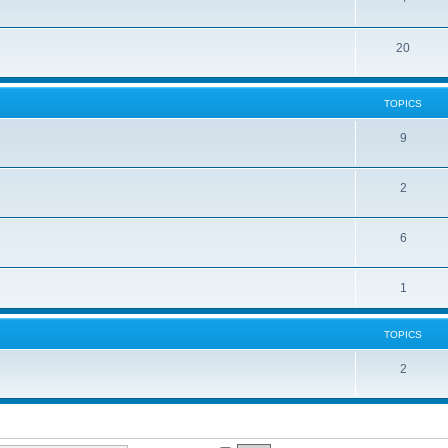
20
TOPICS
9
2
6
1
TOPICS
2