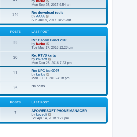
V
by
karbo
t
a
i
Mon Sep 25, 2017 9:54 am
p
t
e
o
e
w
Re: download tools
s
s
146
t
V
by
AAAA
t
t
h
i
Sun Jul 09, 2017 10:26 am
p
e
e
o
l
w
s
a
t
POSTS
LAST POST
t
t
h
e
e
Re: Oscam Panel 2016
s
l
33
V
by
karbo
t
a
i
Tue May 17, 2016 12:23 pm
p
t
e
o
e
w
Re: RTVS karta
s
s
30
t
V
by
kovsoft
t
t
h
i
Mon Dec 26, 2016 7:23 pm
p
e
e
o
l
w
Re: UPC ice 0D97
s
11
a
t
V
by
karlos
t
t
h
i
Mon Jul 11, 2016 4:18 pm
e
e
e
s
l
w
No posts
t
15
a
t
p
t
h
o
e
e
s
s
l
t
POSTS
LAST POST
t
a
p
t
o
APOWERSOFT PHONE MANAGER
e
7
s
V
by
kovsoft
s
t
i
Sat Apr 14, 2018 9:27 pm
t
e
p
w
o
t
s
h
t
e