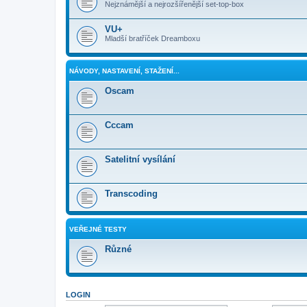
Nejznámější a nejrozšířenější set-top-box
VU+
Mladší bratříček Dreamboxu
NÁVODY, NASTAVENÍ, STAŽENÍ...
Oscam
Cccam
Satelitní vysílání
Transcoding
VEŘEJNÉ TESTY
Různé
LOGIN