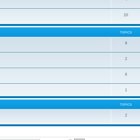
20
TOPICS
9
2
6
1
TOPICS
2