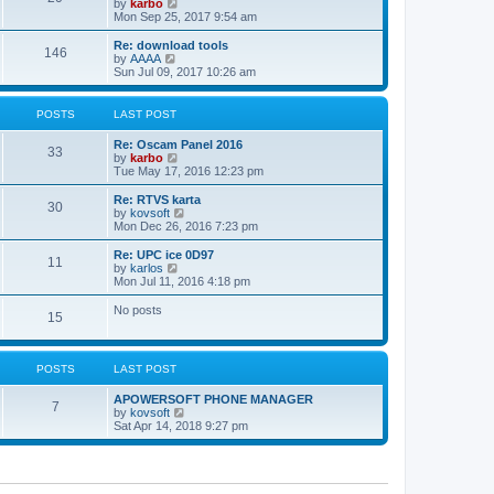
V
by
karbo
t
a
i
Mon Sep 25, 2017 9:54 am
p
t
e
o
e
w
Re: download tools
s
s
146
t
V
by
AAAA
t
t
h
i
Sun Jul 09, 2017 10:26 am
p
e
e
o
l
w
s
a
t
POSTS
LAST POST
t
t
h
e
e
Re: Oscam Panel 2016
s
l
33
V
by
karbo
t
a
i
Tue May 17, 2016 12:23 pm
p
t
e
o
e
w
Re: RTVS karta
s
s
30
t
V
by
kovsoft
t
t
h
i
Mon Dec 26, 2016 7:23 pm
p
e
e
o
l
w
Re: UPC ice 0D97
s
11
a
t
V
by
karlos
t
t
h
i
Mon Jul 11, 2016 4:18 pm
e
e
e
s
l
w
No posts
t
15
a
t
p
t
h
o
e
e
s
s
l
t
POSTS
LAST POST
t
a
p
t
o
APOWERSOFT PHONE MANAGER
e
7
s
V
by
kovsoft
s
t
i
Sat Apr 14, 2018 9:27 pm
t
e
p
w
o
t
s
h
t
e