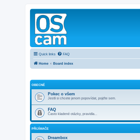
Quick links
FAQ
Home
Board index
OBECNÉ
Pokec o všem
Jestli si chcete jenom popovídat, pojďte sem.
FAQ
Často kladené otázky, pravidla...
PŘIJÍMAČE
Dreambox