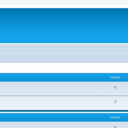
TOPICS
8
3
TOPICS
4