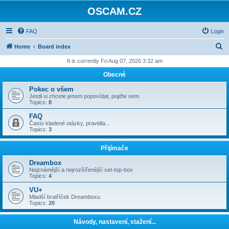
OSCAM.CZ
FAQ
Login
S
Home
Board index
e
It is currently Fri Aug 07, 2026 3:32 am
a
Obecné
r
Pokec o všem
c
Jestli si chcete jenom popovídat, pojďte sem.
Topics:
8
h
FAQ
Často kladené otázky, pravidla...
Topics:
3
Přijímače
Dreambox
Nejznámější a nejrozšířenější set-top-box
Topics:
4
VU+
Mladší bratříček Dreamboxu
Topics:
20
Návody, nastavení, stažení...