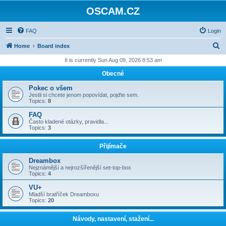
OSCAM.CZ
FAQ
Login
S
Home
Board index
e
It is currently Sun Aug 09, 2026 8:53 am
a
Obecné
r
Pokec o všem
c
Jestli si chcete jenom popovídat, pojďte sem.
Topics:
8
h
FAQ
Často kladené otázky, pravidla...
Topics:
3
Přijímače
Dreambox
Nejznámější a nejrozšířenější set-top-box
Topics:
4
VU+
Mladší bratříček Dreamboxu
Topics:
20
Návody, nastavení, stažení...