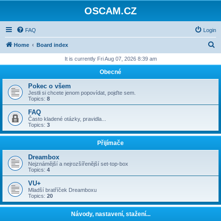
OSCAM.CZ
FAQ
Login
S
Home
Board index
e
It is currently Fri Aug 07, 2026 8:39 am
a
Obecné
r
Pokec o všem
c
Jestli si chcete jenom popovídat, pojďte sem.
Topics:
8
h
FAQ
Často kladené otázky, pravidla...
Topics:
3
Přijímače
Dreambox
Nejznámější a nejrozšířenější set-top-box
Topics:
4
VU+
Mladší bratříček Dreamboxu
Topics:
20
Návody, nastavení, stažení...