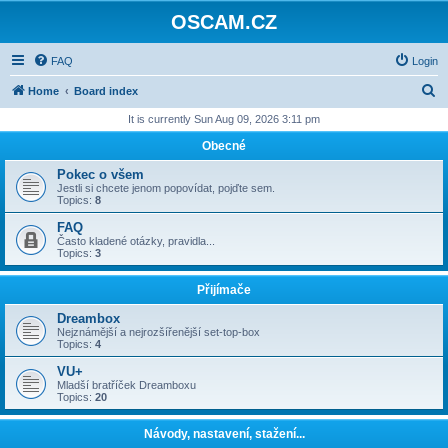
OSCAM.CZ
FAQ
Login
S
Home
Board index
e
It is currently Sun Aug 09, 2026 3:11 pm
a
Obecné
r
Pokec o všem
c
Jestli si chcete jenom popovídat, pojďte sem.
Topics:
8
h
FAQ
Často kladené otázky, pravidla...
Topics:
3
Přijímače
Dreambox
Nejznámější a nejrozšířenější set-top-box
Topics:
4
VU+
Mladší bratříček Dreamboxu
Topics:
20
Návody, nastavení, stažení...