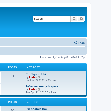
Search
Advanced search
Login
It is currently Sat Aug 08, 2026 4:32 pm
POSTS
LAST POST
Re: Skytec Jobi
44
V
by
karbo
i
Fri Jan 03, 2020 7:27 pm
e
w
Počet soukromých zpráv
3
t
V
by
karbo
h
i
Tue Apr 21, 2015 5:49 am
e
e
l
w
a
t
POSTS
LAST POST
t
h
e
e
Re: Android Box
s
l
20