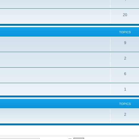
20
TOPICS
9
2
6
1
TOPICS
2