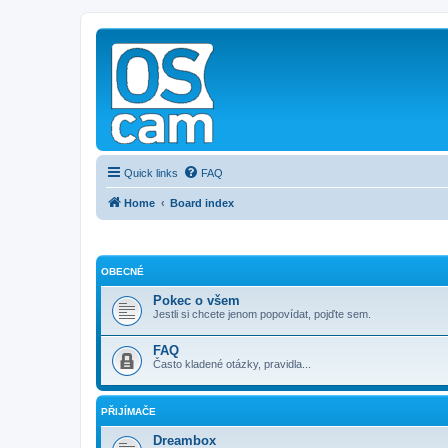
Quick links
FAQ
Home
Board index
OBECNÉ
Pokec o všem
Jestli si chcete jenom popovídat, pojďte sem.
FAQ
Často kladené otázky, pravidla...
PŘIJÍMAČE
Dreambox