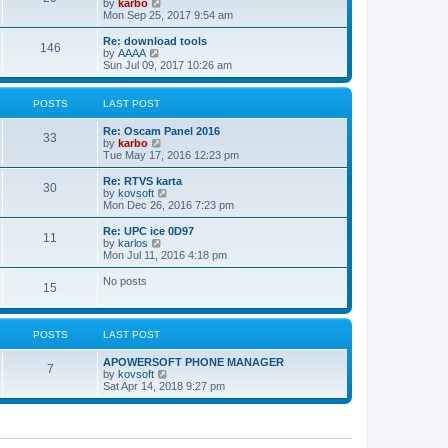
V
by
karbo
t
a
i
Mon Sep 25, 2017 9:54 am
p
t
e
o
e
w
Re: download tools
s
s
146
t
V
by
AAAA
t
t
h
i
Sun Jul 09, 2017 10:26 am
p
e
e
o
l
w
s
a
t
POSTS
LAST POST
t
t
h
e
e
Re: Oscam Panel 2016
s
l
33
V
by
karbo
t
a
i
Tue May 17, 2016 12:23 pm
p
t
e
o
e
w
Re: RTVS karta
s
s
30
t
V
by
kovsoft
t
t
h
i
Mon Dec 26, 2016 7:23 pm
p
e
e
o
l
w
Re: UPC ice 0D97
s
11
a
t
V
by
karlos
t
t
h
i
Mon Jul 11, 2016 4:18 pm
e
e
e
s
l
w
No posts
t
15
a
t
p
t
h
o
e
e
s
s
l
t
POSTS
LAST POST
t
a
p
t
o
APOWERSOFT PHONE MANAGER
e
7
s
V
by
kovsoft
s
t
i
Sat Apr 14, 2018 9:27 pm
t
e
p
w
o
t
s
h
t
e