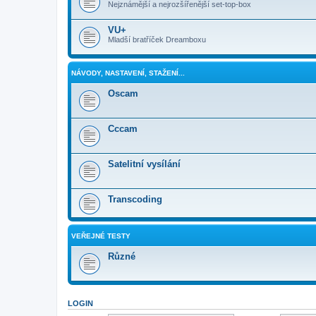
Nejznámější a nejrozšířenější set-top-box
VU+
Mladší bratříček Dreamboxu
NÁVODY, NASTAVENÍ, STAŽENÍ...
Oscam
Cccam
Satelitní vysílání
Transcoding
VEŘEJNÉ TESTY
Různé
LOGIN