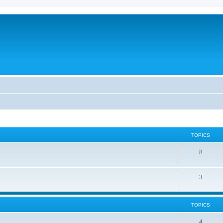
TOPICS
8
3
TOPICS
4