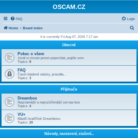
OSCAM.CZ
FAQ
Login
S
Home
Board index
e
It is currently Fri Aug 07, 2026 7:17 am
a
Obecné
r
Pokec o všem
c
Jestli si chcete jenom popovídat, pojďte sem.
Topics:
8
h
FAQ
Často kladené otázky, pravidla...
Topics:
3
Přijímače
Dreambox
Nejznámější a nejrozšířenější set-top-box
Topics:
4
VU+
Mladší bratříček Dreamboxu
Topics:
20
Návody, nastavení, stažení...