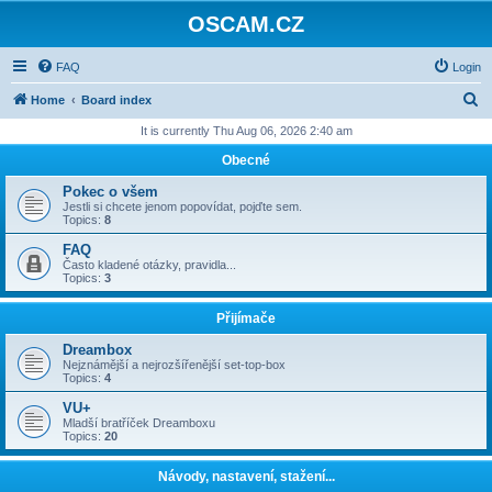
OSCAM.CZ
FAQ
Login
S
Home
Board index
e
It is currently Thu Aug 06, 2026 2:40 am
a
Obecné
r
Pokec o všem
c
Jestli si chcete jenom popovídat, pojďte sem.
Topics:
8
h
FAQ
Často kladené otázky, pravidla...
Topics:
3
Přijímače
Dreambox
Nejznámější a nejrozšířenější set-top-box
Topics:
4
VU+
Mladší bratříček Dreamboxu
Topics:
20
Návody, nastavení, stažení...