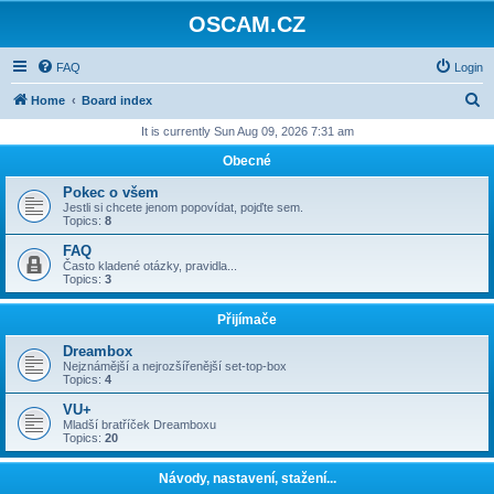
OSCAM.CZ
FAQ
Login
S
Home
Board index
e
It is currently Sun Aug 09, 2026 7:31 am
a
Obecné
r
Pokec o všem
c
Jestli si chcete jenom popovídat, pojďte sem.
Topics:
8
h
FAQ
Často kladené otázky, pravidla...
Topics:
3
Přijímače
Dreambox
Nejznámější a nejrozšířenější set-top-box
Topics:
4
VU+
Mladší bratříček Dreamboxu
Topics:
20
Návody, nastavení, stažení...