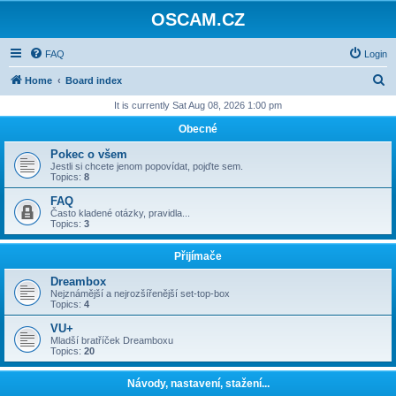
OSCAM.CZ
FAQ
Login
S
Home
Board index
e
It is currently Sat Aug 08, 2026 1:00 pm
a
Obecné
r
Pokec o všem
c
Jestli si chcete jenom popovídat, pojďte sem.
Topics:
8
h
FAQ
Často kladené otázky, pravidla...
Topics:
3
Přijímače
Dreambox
Nejznámější a nejrozšířenější set-top-box
Topics:
4
VU+
Mladší bratříček Dreamboxu
Topics:
20
Návody, nastavení, stažení...