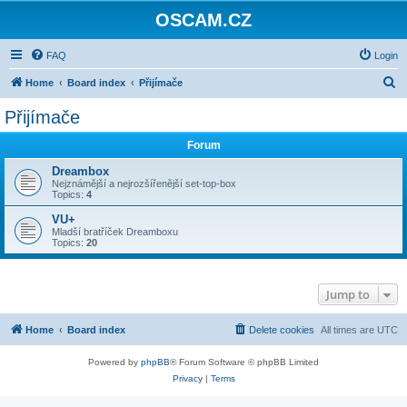
OSCAM.CZ
FAQ
Login
S
Home
Board index
Přijímače
e
Přijímače
a
Forum
r
c
Dreambox
Nejznámější a nejrozšířenější set-top-box
h
Topics:
4
VU+
Mladší bratříček Dreamboxu
Topics:
20
Jump to
Home
Board index
Delete cookies
All times are
UTC
Powered by
phpBB
® Forum Software © phpBB Limited
Privacy
|
Terms